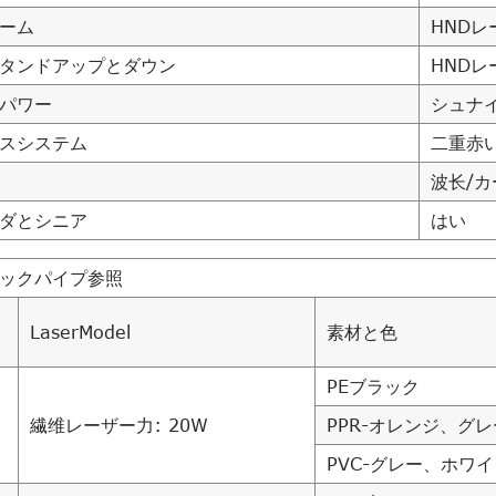
ーム
HNDレ
タンドアップとダウン
HNDレ
パワー
シュナイダ
スシステム
二重赤
波长/カ
ダとシニア
はい
ックパイプ参照
LaserModel
素材と色
PEブラック
繊维レーザー力: 20W
PPR-オレンジ、グ
PVC-グレー、ホワ