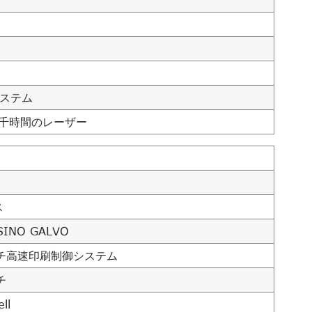
ステム
0千時間のレーザー
ス
SINO GALVO
ンチ高速印刷制御システム
チ
ll