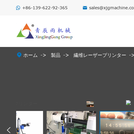
+86-139-622-92-365
sales@xjgmachine.c


ホーム
製品
繊维レーザープリンター
