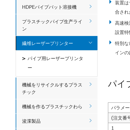
装置は

HDPEパイプバット溶接機
合され

プラスチックパイプ生产ライ
高速検
ン
設置特

繊维レーザープリンター
特別な
インの
パイプ用レーザープリンタ
ー
パイ

機械をリサイクルするプラス
チック

機械を作るプラスチックわら
パラメー
(注文番号

浚渫製品
1