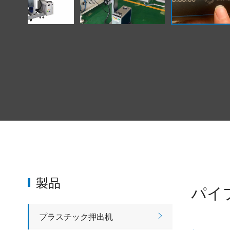
製品
パイ

プラスチック押出机