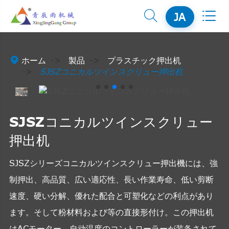


JA

ホーム
製品
プラスチック押出机
SJSZコニカルツインスクリュー押出机
SJSZコニカルツインスクリュー
押出机
SJSZシリーズコニカルツインスクリュー押出機には、強
制押出、高品質、広い適応性、長い作業寿命、低い剪断
速度、硬い分解、優れた配合と可塑化などの利点があり
ます。そして粉材料および等の直接形付け。この押出机
はACモーター、自动温度のコントローラーが装备されて